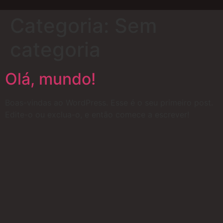
Categoria:
Sem
categoria
Olá, mundo!
Boas-vindas ao WordPress. Esse é o seu primeiro post.
Edite-o ou exclua-o, e então comece a escrever!